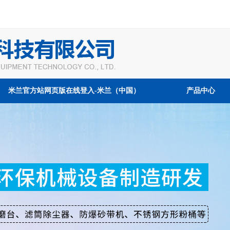
米兰官方站网页版在线登入-米兰（中国）
产品中心