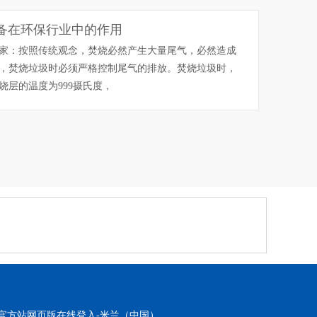
备在环保行业中的作用
家：按照传统观念，焚烧必然产生大量尾气，必然造成
，焚烧垃圾时必须严格控制尾气的排放。焚烧垃圾时，
烧层的温度为999摄氏度，
官方站网页版在线登入-米兰（中国）