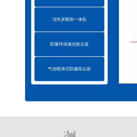
活性炭吸附一体机
防爆环保抛光除尘器
气动喷淋式防爆除尘器