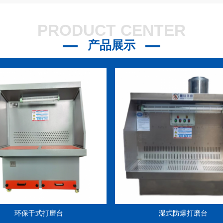
21
PRODUCT CENTER
？
2023-07-21
产品展示
3-07-21
环保干式打磨台
湿式防爆打磨台