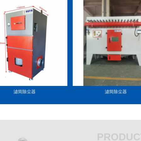
滤筒除尘器
滤筒除尘器
PRODUC