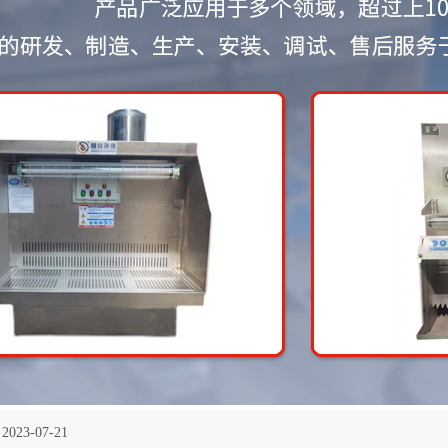
2023-07-21